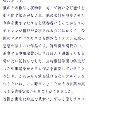
せんが（汗。
彼のどの作品も演奏者に対して新たな可能性を
引き出す試みがなされ、他の楽器を演奏させた
り声を出させたりなど演奏者にとってかなりの
チャレンジ精神が要求される作品ばかりで、今
回のマクロコスモス２も例外なくクラム先生の
思惑が詰まった作品です。特殊奏法満載の中、
演奏する中川瑞葉の口笛はほんと頑張ったなと
労いたい気持ちでした。当時桐朋学園の学生だ
った中川瑞葉がクラム作品を演奏していること
を知り、これからも演奏続けるならアルバムを
作りたいね、と当時言いましたがその言葉が実
って卒業後実現させることができました。
音源が出来た時点で彼女に、ずっと愛しリスペ
クトしてきたクラム先生には必ず会ってアルバ
ムを聴いてもらうことは大切だ、と伝えました
が彼女もそう思っていたのでしょう、直ぐに単
身クラム先生に会いに行きクラム先生と時間を