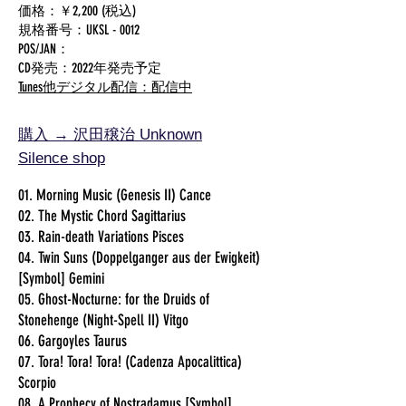
価格：￥2,200 (税込)
規格番号：UKSL - 0012
POS/JAN：
CD発売：2022年発売予定
Tunes他デジタル配信：配信中
購入 → 沢田穣治 Unknown
Silence shop
01. Morning Music (Genesis II) Cance
02. The Mystic Chord Sagittarius
03. Rain-death Variations Pisces
04. Twin Suns (Doppelganger aus der Ewigkeit)
[Symbol] Gemini
05. Ghost-Nocturne: for the Druids of
Stonehenge (Night-Spell II) Vitgo
06. Gargoyles Taurus
07. Tora! Tora! Tora! (Cadenza Apocalittica)
Scorpio
08. A Prophecy of Nostradamus [Symbol]