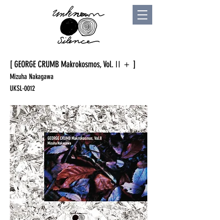
[ GEORGE CRUMB Makrokosmos, Vol.Ⅱ＋ ]
Mizuha Nakagawa
UKSL-0012