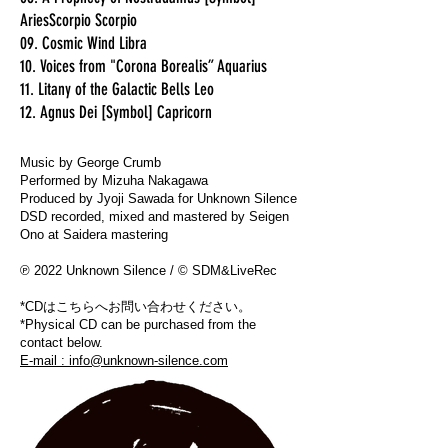
AriesScorpio Scorpio
09. Cosmic Wind Libra
10. Voices from "Corona Borealis” Aquarius
11. Litany of the Galactic Bells Leo
12. Agnus Dei [Symbol] Capricorn
Music by George Crumb
Performed by Mizuha Nakagawa
Produced by Jyoji Sawada for Unknown Silence
DSD recorded, mixed and mastered by Seigen
Ono at Saidera mastering
℗ 2022 Unknown Silence / © SDM&LiveRec
*CDはこちらへお問い合わせください。
*Physical CD can be purchased from the
contact below.
E-mail : info@unknown-silence.com