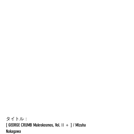
タイトル：
[ GEORGE CRUMB Makrokosmos, Vol.Ⅱ＋ ] / Mizuha
Nakagawa