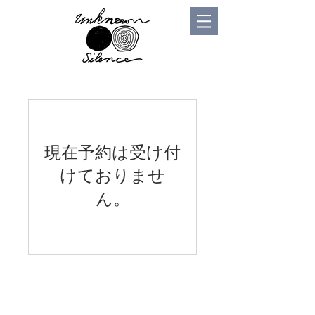
現在予約は受け付
けておりませ
ん。
Copyright ©︎ 2020- Unknown Silence Inc. ALL RIGHTS
RESERVED.
Top image : Takashi Mori , Jyoji Sawada