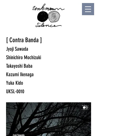
[ Contra Banda ]
Jyoji Sawada
Shinichiro Mochizuki
Takayoshi Baba
Kazumi Ikenaga
Yuka Kido
UKSL-0010