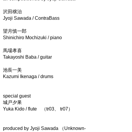
沢田穣治
Jyoji Sawada / ContraBass
望月慎一郎
Shinichiro Mochizuki / piano
馬場孝喜
Takayoshi Baba / guitar
池長一美
Kazumi Ikenaga / drums
special guest
城戸夕果
Yuka Kido / flute （tr03、 tr07）
produced by Jyoji Sawada （Unknown-