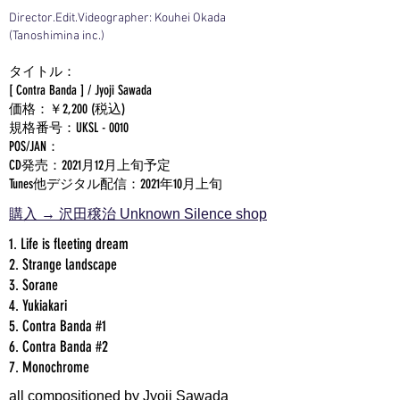
Director.Edit.Videographer: Kouhei Okada
(Tanoshimina inc.)
タイトル：
[ Contra Banda ] / Jyoji Sawada
価格：￥2,200 (税込)
規格番号：UKSL - 0010
POS/JAN：
CD発売：2021月12月上旬予定
Tunes他デジタル配信：2021年10月上旬
購入 → 沢田穣治 Unknown Silence shop
1. Life is fleeting dream
2. Strange landscape
3. Sorane
4. Yukiakari
5. Contra Banda #1
6. Contra Banda #2
7. Monochrome
all compositioned by Jyoji Sawada