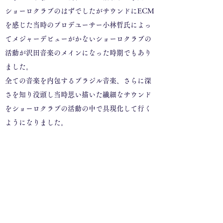
ショーロクラブのはずでしたがサウンドにECM
を感じた当時のプロデユーサー小林哲氏によっ
てメジャーデビューがかないショーロクラブの
活動が沢田音楽のメインになった時期でもあり
ました。
全ての音楽を内包するブラジル音楽、さらに深
さを知り没頭し当時思い描いた繊細なサウンド
をショーロクラブの活動の中で具現化して行く
ようになりました。
次第に作曲家、編曲家、プロデューサー、等等
活動も広がっていくようになったのはやはり少
年期に出会った現代音楽（バシェ音響彫刻）と
共にECM特有のあのサウンドに秘めた本質を求
める気持ちは無くしていないという事でした。
何十年かかりましたが自分の表現したいジャズ
というものが一巡りし、素晴らしい音楽家との