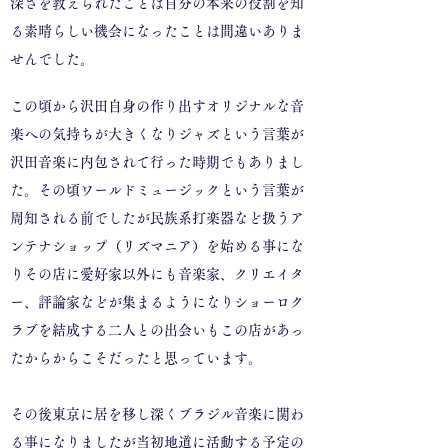
深さを教えられたことは自分の本来の役割を知
る素晴らしい機会になったことは間違いありま
せんでした。
この頃から沢田自身の作り出すオリジナルな音
楽への気持ちが大きくなりジャズという言葉が
沢田音楽に内包されて行った時期でもありまし
た。
その頃ワールドミュージックという言葉が
周知される前でしたが民族系打楽器など扱うア
ンテナショップ（リズマニア）を始める事にな
りその店に愛好家以外にも音楽家、クリエイタ
ー、評論家などが集まるようになりショーロク
ラブを結成する二人との出会いもこの店があっ
たからからこそだったと思っています。
その後東京に居を移し深くブラジル音楽に関わ
る事になりましたが当初地道に活動する予定の