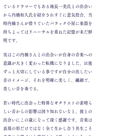
ているドラマーでもある池長一美氏との出会い
から内橋和久氏を紹介されすぐに意気投合、当
時内橋さんが借りていたバラック小屋に楽器を
持ちよってはリハーサルを重ねた記憶が未だ鮮
明です。
実はこの内橋さんとの出会いが自身の音楽への
意識が大きく変わった転機になりました。以後
ずっと大切にしている事ですが自分の出したい
音のイメージ、それを明確に美しく、繊細で、
美しい音を奏でる。
若い時代に出会った特異なギタリストの素晴ら
しい音からの影響は図り知れないなと、彼との
出会いにこの歳になって深く感謝です。音楽は
表現の形だけではなく全て生かし合う共生こそ