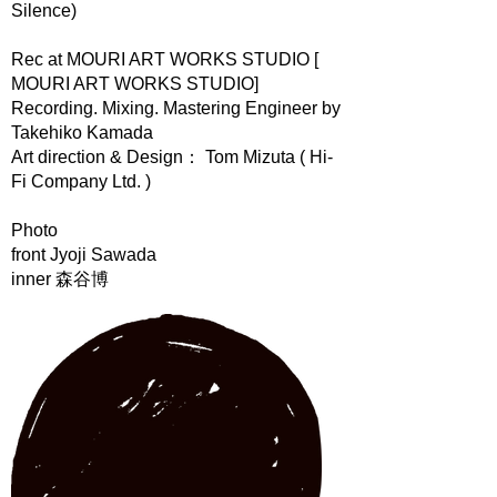
Silence)
Rec at MOURI ART WORKS STUDIO [
MOURI ART WORKS STUDIO]
Recording. Mixing. Mastering Engineer by
Takehiko Kamada
Art direction & Design： Tom Mizuta ( Hi-
Fi Company Ltd. )
Photo
front Jyoji Sawada
inner 森谷博