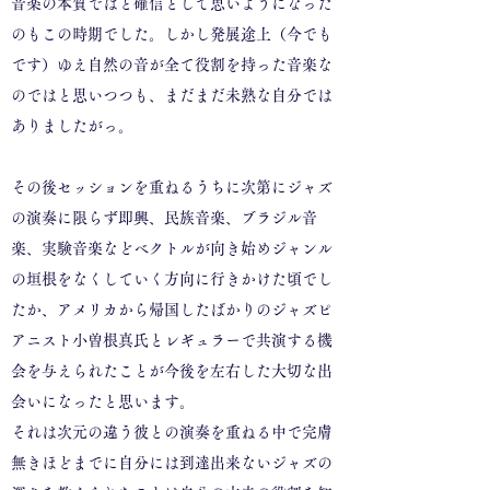
音楽の本質ではと確信として思いようになった
のもこの時期でした。しかし発展途上（今でも
です）ゆえ自然の音が全て役割を持った音楽な
のではと思いつつも、まだまだ未熟な自分では
ありましたがっ。
その後セッションを重ねるうちに次第にジャズ
の演奏に限らず即興、民族音楽、ブラジル音
楽、実験音楽などベクトルが向き始めジャンル
の垣根をなくしていく方向に行きかけた頃でし
たか、アメリカから帰国したばかりのジャズピ
アニスト小曽根真氏とレギュラーで共演する機
会を与えられたことが今後を左右した大切な出
会いになったと思います。
それは次元の違う彼との演奏を重ねる中で完膚
無きほどまでに自分には到達出来ないジャズの